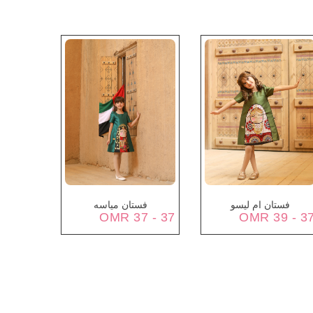
فستان ام ليسو
فستان مياسه
37 - 37 OMR
37 - 39 O