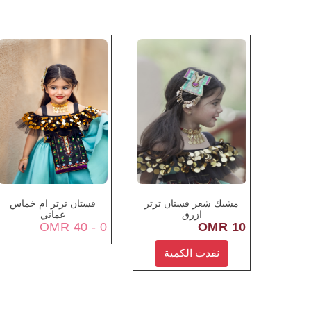
مشبك شعر فستان ترتر
فستان ترتر ام خماس
ازرق
عماني
0 - 40 OMR
10 OMR
نفدت الكمية