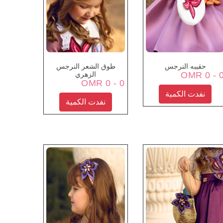
حقيبه النرجس
طوق الشعر النرجس
0 - 0 
الزهري
0 - 0 OMR
نفدت الكمية
نفدت الكمية