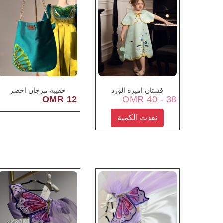
فستان اميره الورد
حقيبه مرجان اخضر
12 OMR
38 - 40 OMR
نفدت الكمية