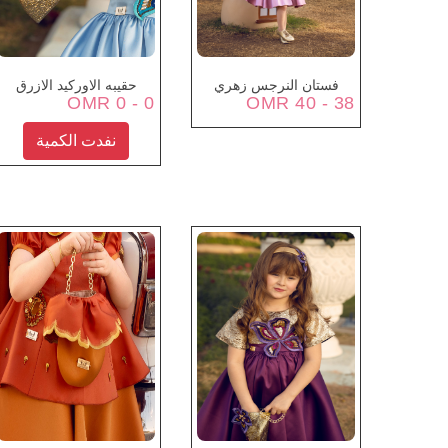
فستان النرجس زهري
حقيبه الاوركيد الازرق
0 - 0 OMR
38 - 40 OMR
نفدت الكمية