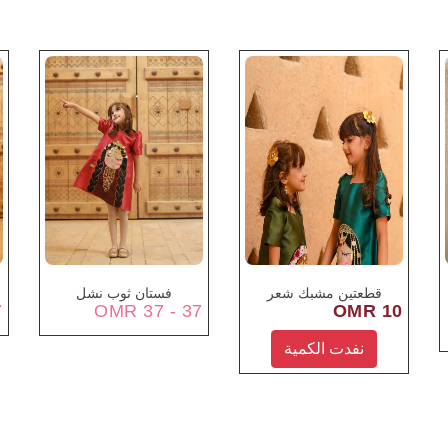
قطعتين مشبك شعر
فستان ثوب نشل
MR
37 - 37 OMR
10 OMR
نفدت الكمية