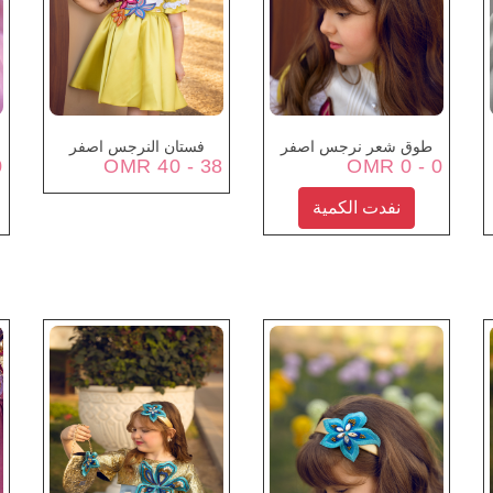
طوق شعر نرجس اصفر
فستان النرجس اصفر
OMR
38 - 40 OMR
0 - 0 OMR
نفدت الكمية