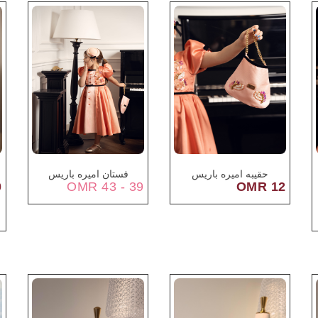
حقيبه اميره باريس
فستان اميره باريس
R
39 - 43 OMR
12 OMR