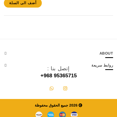
أضف الى السلة
ABOUT
روابط سريعة
إتصل بنا :
+968 95365715
2026 جميع الحقوق محفوظة