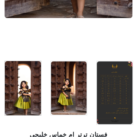
فستان ترتر ام خماس خليجي