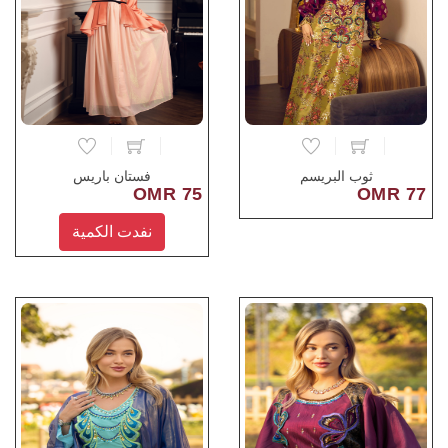
ثوب البريسم
فستان باريس
75 OMR
77 OMR
نفدت الكمية