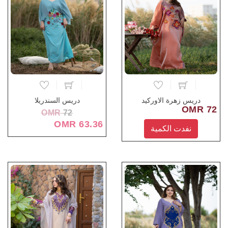
دريس زهرة الاوركيد
دريس السندريلا
72 OMR
OMR
72
63.36 OMR
نفدت الكمية