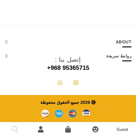
ABOUT
روابط سريعة
إتصل بنا :
+968 95365715
2026 جميع الحقوق محفوظة
Guest