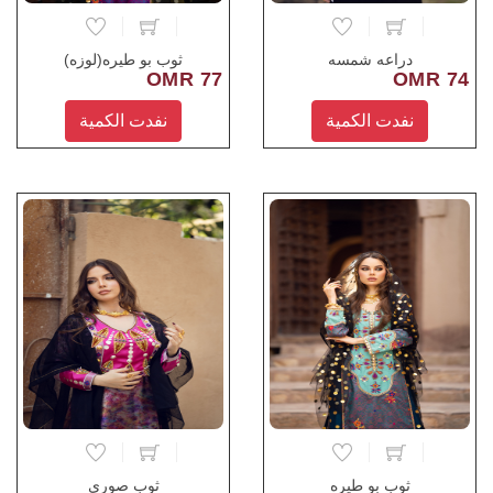
دراعه شمسه
ثوب بو طيره(لوزه)
77 OMR
74 OMR
نفدت الكمية
نفدت الكمية
ثوب بو طيره
ثوب صوري