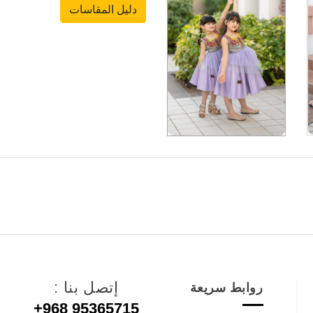
دليل المقاسات
إتصل بنا :
روابط سريعة
+968 95365715